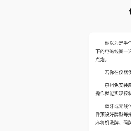
你以为是手
下的电磁线圈一
点炮。
若你在仪器使
泉州免安装
操作就能实现控
蓝牙或无线
件预设好牌型等
麻将机洗牌、码