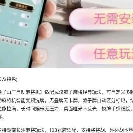
及特色;
赖子山庄自动麻将机】适配武汉赖子麻将经典玩法，可自定义多赖
动麻将机智能变频洗牌，无叠牌无卡牌，赖子牌自动区分标记，
性能拉满，长时间娱乐无压力，桌面哑光不反光，摸牌手感细腻
感。
支持湖南长沙麻将玩法，108张牌适配，支持将将胡、碰碰胡本