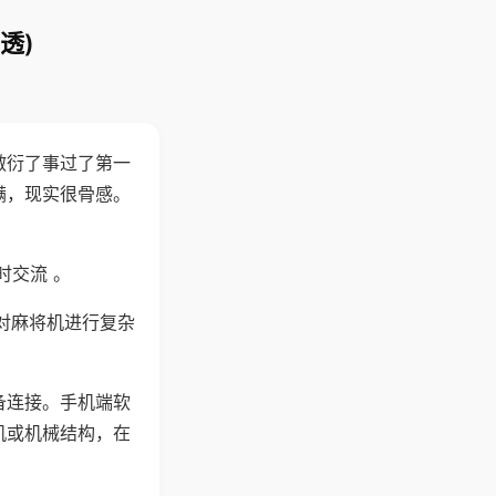
透)
敷衍了事过了第一
满，现实很骨感。
时交流 。
对麻将机进行复杂
备连接。手机端软
机或机械结构，在