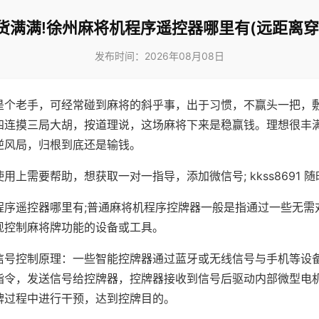
货满满!徐州麻将机程序遥控器哪里有(远距离穿
发布时间：2026年08月08日
是个老手，可经常碰到麻将的斜乎事，出于习惯，不赢头一把，
四连摸三局大胡，按道理说，这场麻将下来是稳赢钱。理想很丰
逆风局，归根到底还是输钱。
用上需要帮助，想获取一对一指导，添加微信号; kkss8691 随
程序遥控器哪里有;普通麻将机程序控牌器一般是指通过一些无需
现控制麻将牌功能的设备或工具。
信号控制原理：一些智能控牌器通过蓝牙或无线信号与手机等设
指令，发送信号给控牌器，控牌器接收到信号后驱动内部微型电
牌过程中进行干预，达到控牌目的。