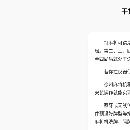
干
打麻将可谓
局。第二，三，
至四局后就处于
若你在仪器使
徐州麻将机
安装操作就能实
蓝牙或无线
件预设好牌型等
麻将机洗牌、码