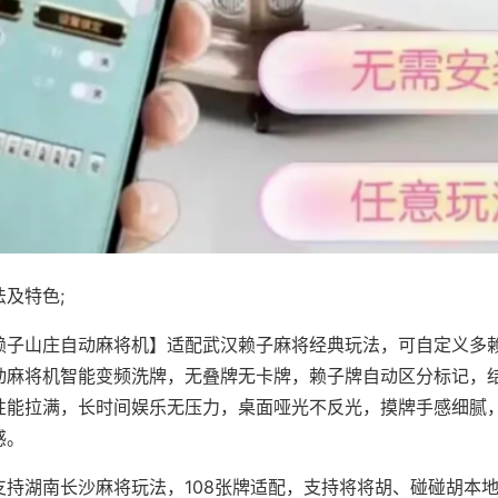
及特色;
赖子山庄自动麻将机】适配武汉赖子麻将经典玩法，可自定义多赖
动麻将机智能变频洗牌，无叠牌无卡牌，赖子牌自动区分标记，
性能拉满，长时间娱乐无压力，桌面哑光不反光，摸牌手感细腻
感。
支持湖南长沙麻将玩法，108张牌适配，支持将将胡、碰碰胡本