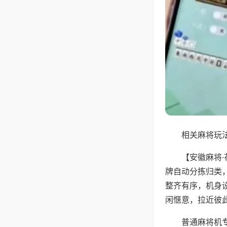
相关麻将玩法
【安徽麻将
牌自动分拣归类
整齐有序，机身
闲惬意，拉近彼
普通麻将机