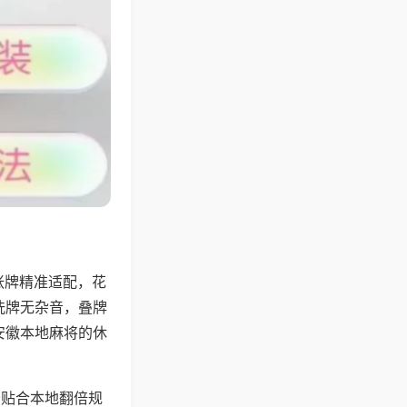
张牌精准适配，花
洗牌无杂音，叠牌
安徽本地麻将的休
分贴合本地翻倍规