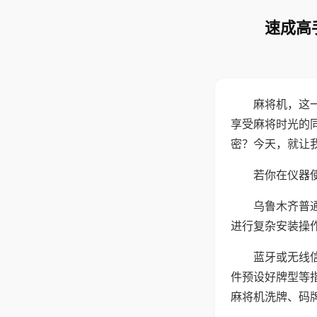
速成高
麻将机，这
享受麻将时光的
密？今天，就让
若你在仪器使
乌鲁木齐普
进行复杂安装操
蓝牙或无线
件预设好牌型等
麻将机洗牌、码