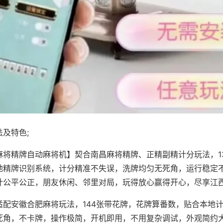
及特色;
麻将精牌自动麻将机】契合南昌麻将精牌、正精副精计分玩法，1
地精牌识别系统，计分精准不失误，洗牌均匀无死角，运行稳定
计公平公正，朋友休闲、邻里对局，玩得放心赢得开心，尽享江
适配安徽合肥麻将玩法，144张带花牌，花牌算番数，贴合本地
死角，不卡牌，操作极简，开机即用，不用复杂调试，外观简约