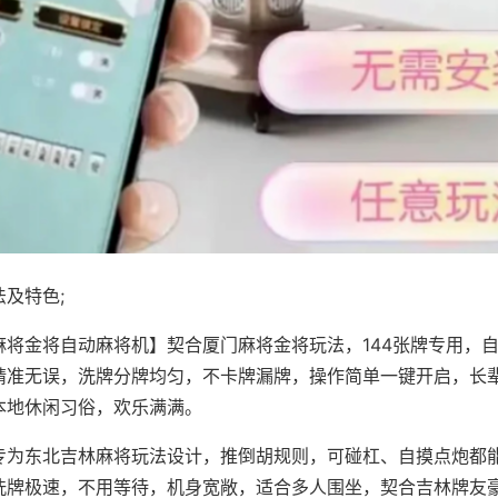
及特色;
麻将金将自动麻将机】契合厦门麻将金将玩法，144张牌专用，
精准无误，洗牌分牌均匀，不卡牌漏牌，操作简单一键开启，长
本地休闲习俗，欢乐满满。
专为东北吉林麻将玩法设计，推倒胡规则，可碰杠、自摸点炮都
洗牌极速，不用等待，机身宽敞，适合多人围坐，契合吉林牌友