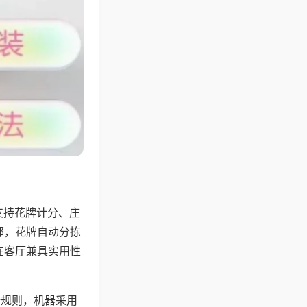
支持花牌计分、庄
邻，花牌自动分拣
在客厅兼具实用性
倍规则，机器采用