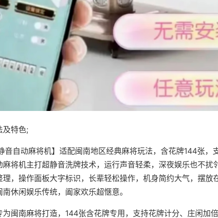
及特色;
·静音自动麻将机】适配闽南地区经典麻将玩法，含花牌144张，
动麻将机主打超静音洗牌技术，运行声音轻柔，深夜娱乐也不扰
整理，操作面板大字标识，长辈轻松操作，机身简约大气，摆放
闽南休闲娱乐传统，阖家欢乐超惬意。
专为闽南麻将打造，144张含花牌专用，支持花牌计分、庄闲加