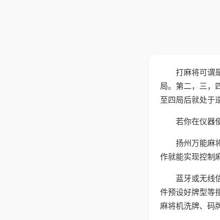
打麻将可谓
局。第二，三，
至四局后就处于
若你在仪器使
扬州万能麻
作就能实现控制
蓝牙或无线
件预设好牌型等
麻将机洗牌、码