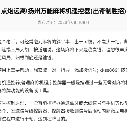
点炮远离!扬州万能麻将机遥控器(出奇制胜招)
发布时间：2026年08月08日
是个老手，可经常碰到麻将的斜乎事，出于习惯，不赢头一把，
四连摸三局大胡，按道理说，这场麻将下来是稳赢钱。理想很丰
逆风局，归根到底还是输钱。
用上需要帮助，想获取一对一指导，添加微信号; kkss8691 随
将机遥控器;普通麻将机程序控牌器一般是指通过一些无需对麻将
麻将牌功能的设备或工具。
信号控制原理：一些智能控牌器通过蓝牙或无线信号与手机等设
指令，发送信号给控牌器，控牌器接收到信号后驱动内部微型电
牌过程中进行干预，达到控牌目的。