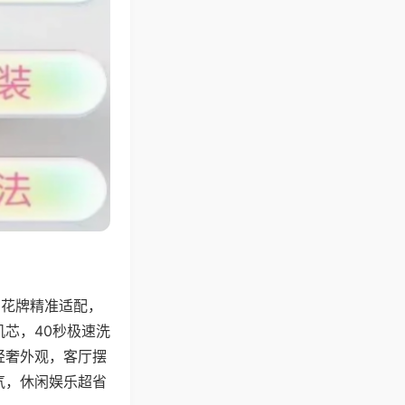
字花牌精准适配，
芯，40秒极速洗
轻奢外观，客厅摆
气，休闲娱乐超省