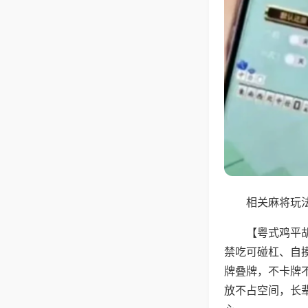
相关麻将玩法
【粤式鸡平
禁吃可碰杠、自
牌叠牌，不卡牌
放不占空间，长