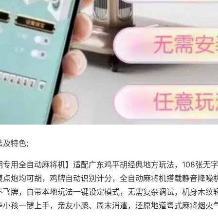
及特色;
胡专用全自动麻将机】适配广东鸡平胡经典地方玩法，108张无
摸点炮均可胡，鸡牌自动识别计分，全自动麻将机搭载静音降噪机
不飞牌，自带本地玩法一键设定模式，无需复杂调试，机身木纹
辈小孩一键上手，亲友小聚、周末消遣，还原地道粤式麻将烟火