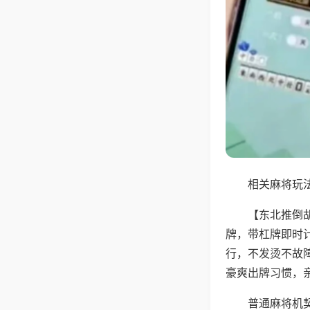
相关麻将玩法
【东北推倒
牌，带杠牌即时
行，不发烫不故
豪爽出牌习惯，
普通麻将机