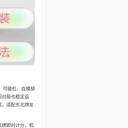
，可碰杠、自摸胡
间对局也稳定运
适，适配东北牌友
杠牌即时计分，机