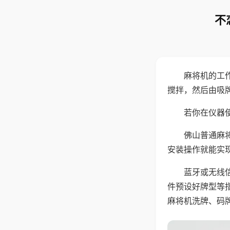
不
麻将机的工
搅拌，然后由吸
若你在仪器使
佛山普通麻
安装操作就能实
蓝牙或无线
件预设好牌型等
麻将机洗牌、码