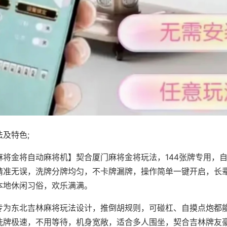
及特色;
麻将金将自动麻将机】契合厦门麻将金将玩法，144张牌专用，
精准无误，洗牌分牌均匀，不卡牌漏牌，操作简单一键开启，长
本地休闲习俗，欢乐满满。
专为东北吉林麻将玩法设计，推倒胡规则，可碰杠、自摸点炮都
洗牌极速，不用等待，机身宽敞，适合多人围坐，契合吉林牌友