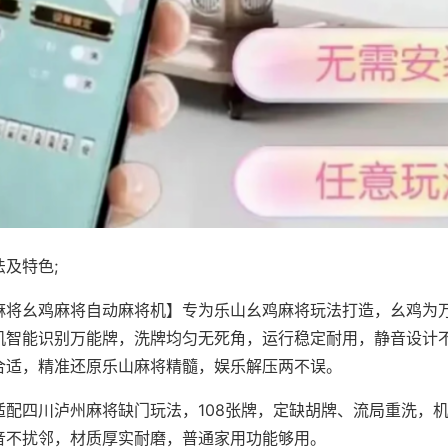
及特色;
麻将幺鸡麻将自动麻将机】专为乐山幺鸡麻将玩法打造，幺鸡为万
机智能识别万能牌，洗牌均匀无死角，运行稳定耐用，静音设计
合适，精准还原乐山麻将精髓，娱乐解压两不误。
适配四川泸州麻将缺门玩法，108张牌，定缺胡牌、流局重洗，
音不扰邻，材质厚实耐磨，普通家用功能够用。