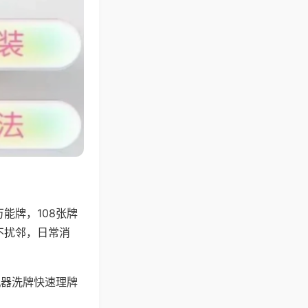
能牌，108张牌
不扰邻，日常消
机器洗牌快速理牌