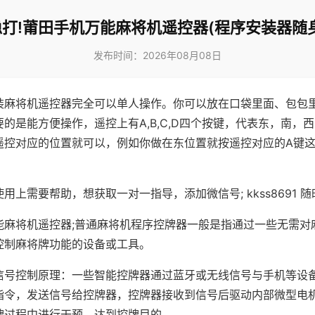
打!莆田手机万能麻将机遥控器(程序安装器随
发布时间：2026年08月08日
装麻将机遥控器完全可以单人操作。你可以放在口袋里面、包包
的是能方便操作，遥控上有A,B,C,D四个按键，代表东，南，
遥控对应的位置就可以，例如你做在东位置就按遥控对应的A键
。
用上需要帮助，想获取一对一指导，添加微信号; kkss8691 随
能麻将机遥控器;普通麻将机程序控牌器一般是指通过一些无需对
控制麻将牌功能的设备或工具。
信号控制原理：一些智能控牌器通过蓝牙或无线信号与手机等设
指令，发送信号给控牌器，控牌器接收到信号后驱动内部微型电
牌过程中进行干预，达到控牌目的。