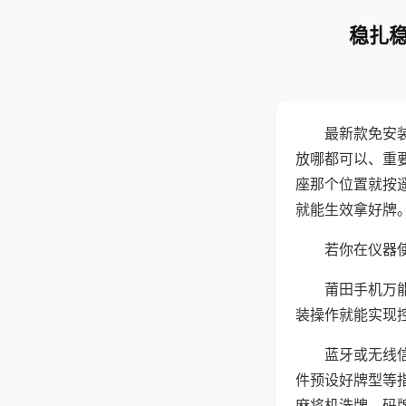
稳扎稳
最新款免安
放哪都可以、重要
座那个位置就按
就能生效拿好牌
若你在仪器使
莆田手机万
装操作就能实现
蓝牙或无线
件预设好牌型等
麻将机洗牌、码