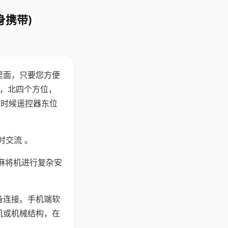
身携带)
里面，只要您方便
西，北四个方位，
这时候遥控器东位
时交流 。
麻将机进行复杂安
备连接。手机端软
机或机械结构，在