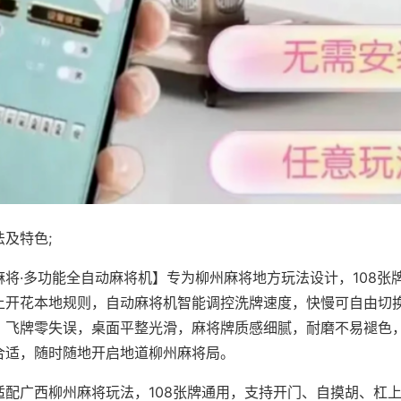
及特色;
麻将·多功能全自动麻将机】专为柳州麻将地方玩法设计，108张
上开花本地规则，自动麻将机智能调控洗牌速度，快慢可自由切
、飞牌零失误，桌面平整光滑，麻将牌质感细腻，耐磨不易褪色
合适，随时随地开启地道柳州麻将局。
适配广西柳州麻将玩法，108张牌通用，支持开门、自摸胡、杠