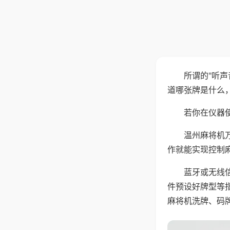
所谓的"听
道哪张牌是什么
若你在仪器使
温州麻将机
作就能实现控制
蓝牙或无线
件预设好牌型等
麻将机洗牌、码