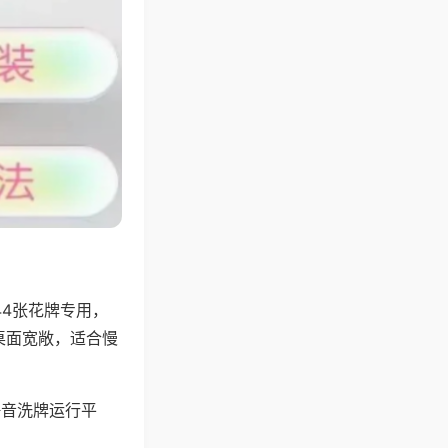
44张花牌专用，
桌面宽敞，适合慢
静音洗牌运行平