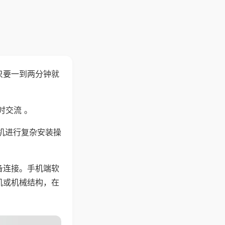
只要一到两分钟就
。
时交流 。
机进行复杂安装操
备连接。手机端软
机或机械结构，在