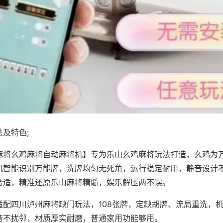
及特色;
麻将幺鸡麻将自动麻将机】专为乐山幺鸡麻将玩法打造，幺鸡为万
机智能识别万能牌，洗牌均匀无死角，运行稳定耐用，静音设计
合适，精准还原乐山麻将精髓，娱乐解压两不误。
适配四川泸州麻将缺门玩法，108张牌，定缺胡牌、流局重洗，
音不扰邻，材质厚实耐磨，普通家用功能够用。