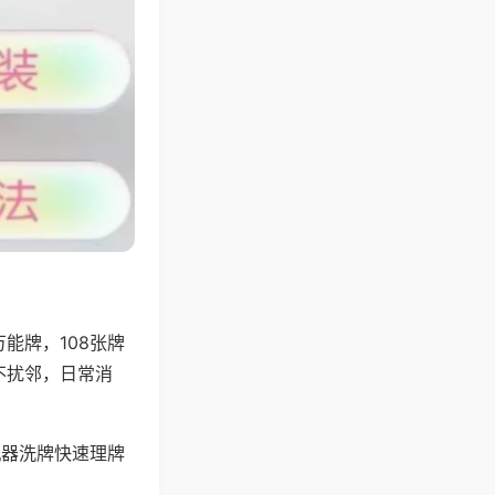
能牌，108张牌
不扰邻，日常消
机器洗牌快速理牌