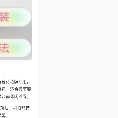
牌含花花牌专用，
舒适，适合慢节奏
显江南休闲雅致。
地玩法，机器静音
温馨。