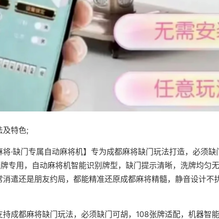
及特色;
麻将·缺门专属自动麻将机】专为成都麻将缺门玩法打造，必须缺
8张牌专用，自动麻将机智能识别牌型，缺门提示清晰，洗牌均匀
常消遣还是朋友约局，都能精准还原成都麻将精髓，静音设计不
支持成都麻将缺门玩法，必须缺门可胡，108张牌适配，机器智