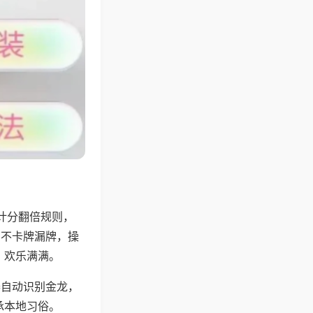
计分翻倍规则，
，不卡牌漏牌，操
，欢乐满满。
器自动识别金龙，
承本地习俗。