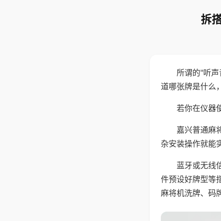
拆搭
所谓的"听
道哪张牌是什么
若你在仪器使
嘉兴普通麻
杂安装操作就能
蓝牙或无线
件预设好牌型等
麻将机洗牌、码