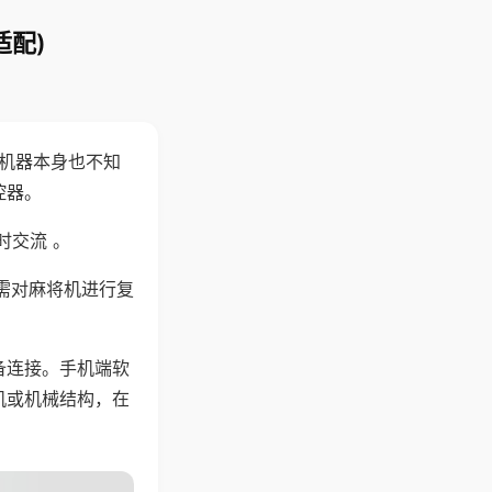
适配)
，机器本身也不知
控器。
时交流 。
需对麻将机进行复
备连接。手机端软
机或机械结构，在